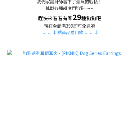
我們家設計師發下了豪氣的戰帖！
挑戰各種超冷門狗狗～～
29
趕快來看看有哪
種狗狗吧
現在全館滿399即可免運唷
↓ ↓ ↓ 點商品看目錄↓ ↓ ↓