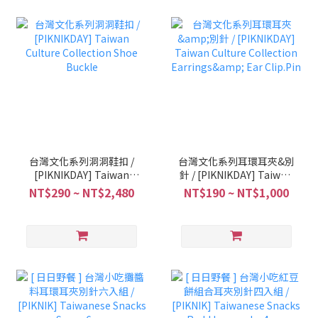
台灣文化系列洞洞鞋扣 /
台灣文化系列耳環耳夾&別
[PIKNIKDAY] Taiwan
針 / [PIKNIKDAY] Taiwan
Culture Collection Shoe
Culture Collection
NT$290 ~ NT$2,480
NT$190 ~ NT$1,000
Buckle
Earrings& Ear Clip.Pin