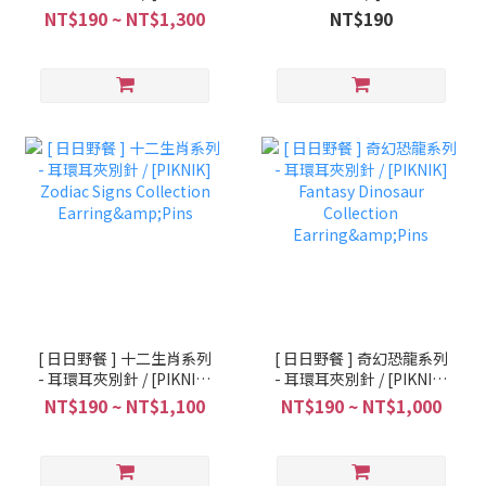
Cat's Series II
Animal Series Collection
NT$190 ~ NT$1,300
NT$190
Earring&Pins
Earring&Pins
[ 日日野餐 ] 十二生肖系列
[ 日日野餐 ] 奇幻恐龍系列
- 耳環耳夾別針 / [PIKNIK]
- 耳環耳夾別針 / [PIKNIK]
Zodiac Signs Collection
Fantasy Dinosaur
NT$190 ~ NT$1,100
NT$190 ~ NT$1,000
Earring&Pins
Collection Earring&Pins