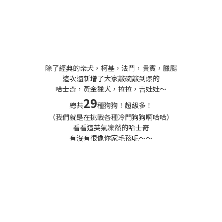
除了經典的柴犬，柯基，法鬥，貴賓，臘腸
這次還新增了大家敲碗敲到爆的
哈士奇，黃金獵犬，拉拉，吉娃娃～
29
總共
種狗狗！超級多！
（我們就是在挑戰各種冷門狗狗啊哈哈）
看看這英氣凜然的哈士奇
有沒有很像你家毛孩呢～～