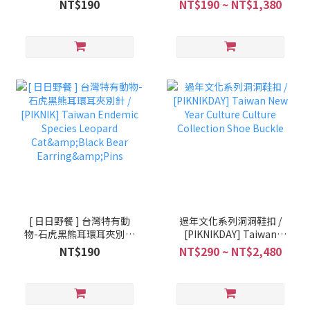
Sleeping MARU Cat
Box Cat Earring&Pins
NT$190
NT$190 ~ NT$1,380
Earring&Pins
[ 日日野餐 ] 台灣特有動
過年文化系列洞洞鞋扣 /
物-石虎黑熊耳環耳夾別針
[PIKNIKDAY] Taiwan
/ [PIKNIK] Taiwan
New Year Culture Culture
NT$190
NT$290 ~ NT$2,480
Endemic Species
Collection Shoe Buckle
Leopard Cat&Black Bear
Earring&Pins