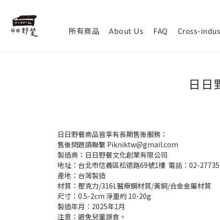
所有商品
About Us
FAQ
Cross-indus
日日
日日野餐商品皆享有長期售後服務：
售後問題請聯繫 Pikniktw@gmail.com
製造商：日日野餐文化創業有限公司
地址：台北市信義區松德路69號1樓 電話：02-27735
產地：台灣製造
材質：壓克力/316L醫療鋼材質/黃銅/合金金屬材質
尺寸：0.5-2cm 淨重約 10-20g
製造年月：2025年1月
注意：避免兒童誤食。