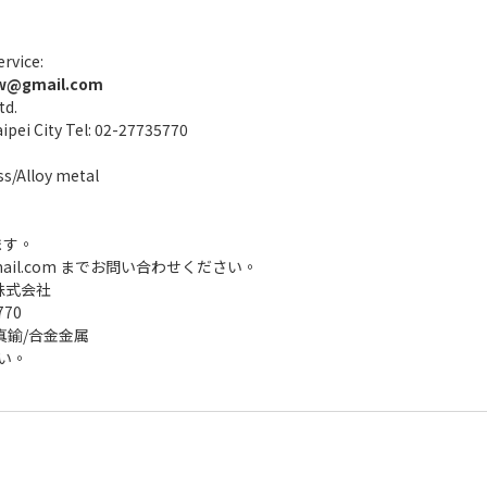
rvice:
tw@gmail.com
td.
aipei City Tel: 02-27735770
ss/Alloy metal
ます。
ail.com までお問い合わせください。
株式会社
70
真鍮/合金金属
い。