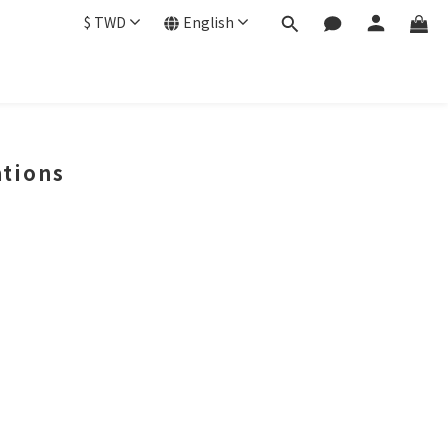
$
TWD
English
tions