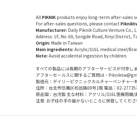
All
PIKNIK
products enjoy long-term after-sales se
For after-sales questions, please contact
Piknik
Manufacturer:
Daily Piknik Culture Venture Co., L
Address: 1F, No. 69, Songde Road, Xinyi District, T
Origin:
Made in Taiwan
Main ingredients:
Acrylic/316L medical steel/Bra
Note:
Avoid accidental ingestion by children.
すべての製品には長期のアフターサービスが付帯し
アフターセールスに関するご質問は、Pikniktw@gm
製造元：デイリーピクニックカルチャーベンチャー
住所：台北市信義区松徳路69号1階 電話：02-277357
原産国：台湾製 主な材料：アクリル/316L医療用鋼/
注意: お子様の手の届かないところに保管してくださ